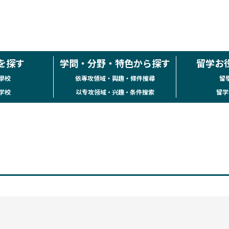
を探す
学問・分野・特色から探す
留学お
學校
依專攻領域・興趣・條件搜尋
留
学校
以专攻领域・兴趣・条件搜索
留学