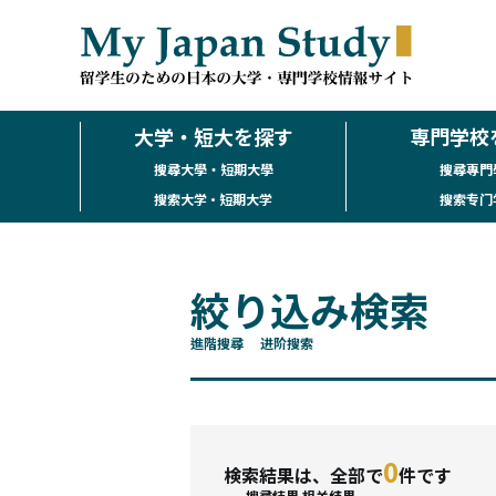
大学・短大を探す
専門学校
搜尋大學・短期大學
搜尋專門
搜索大学・短期大学
搜索专门
絞り込み検索
進階搜尋
进阶搜索
0
検索結果は、全部で
件です
搜尋結果
相关结果