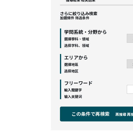
さらに絞り込み検索
加選條件
筛选条件
学問系統・分野から
選擇學科、領域
选择学科、领域
エリアから
選擇地區
选择地区
フリーワード
輸入關鍵字
输入关键词
この条件で再検索
再搜尋
再