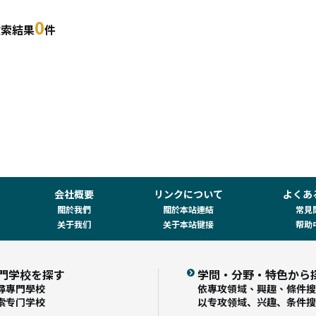
0
検索結果
件
会社概要
リンクについて
よくあ
關於我們
關於本站連結
常見
关于我们
关于本站键接
帮助
門学校を探す
学問・分野・特色から
尋專門學校
依專攻領域、興趣、條件搜
索专门学校
以专攻领域、兴趣、条件搜