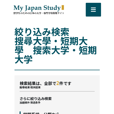
絞り込み検索
搜尋大學・短期大
學 搜索大学・短期
大学
2
検索結果は、全部で
件です
搜尋結果
相关结果
さらに絞り込み検索
加選條件
筛选条件