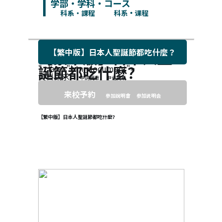
学部・学科・コース
科系・課程
科系・课程
【繁中版】日本人聖誕節都吃什麼？
【繁中版】日本人聖
誕節都吃什麼？
" class="btn_document">
資料請求
申請簡章
申请简章
来校予約
參加說明會
参加说明会
【繁中版】日本人聖誕節都吃什麼？
【繁中版】日本人聖誕節都吃什麼？