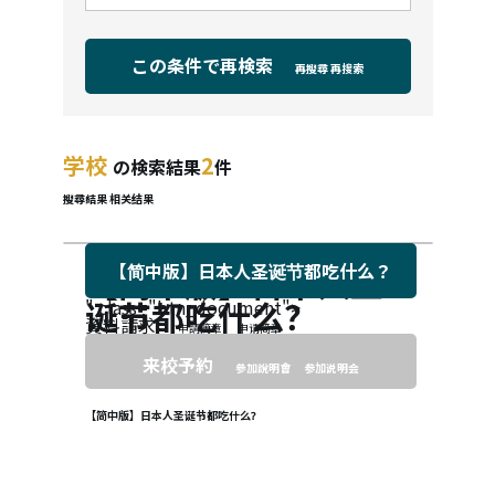
この条件で再検索
再搜尋
再搜索
学校
2
の検索結果
件
搜尋結果
相关结果
【简中版】日本人圣诞节都吃什么？
【简中版】日本人圣
诞节都吃什么？
" class="btn_document">
資料請求
申請簡章
申请简章
来校予約
參加說明會
参加说明会
【简中版】日本人圣诞节都吃什么？
【简中版】日本人圣诞节都吃什么？