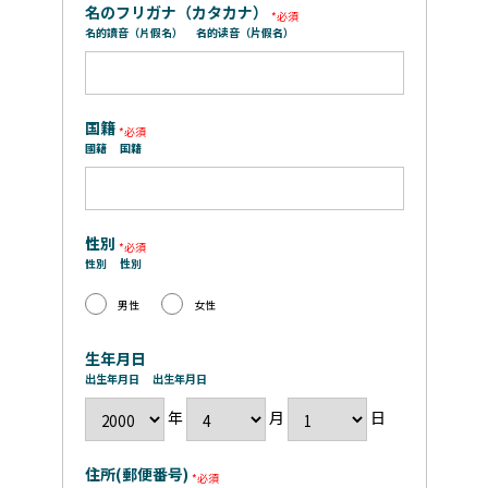
名のフリガナ（カタカナ）
名的讀音（片假名）
名的读音（片假名）
国籍
國籍
国籍
性別
性別
性別
男性
女性
生年月日
出生年月日
出生年月日
年
月
日
住所(郵便番号)