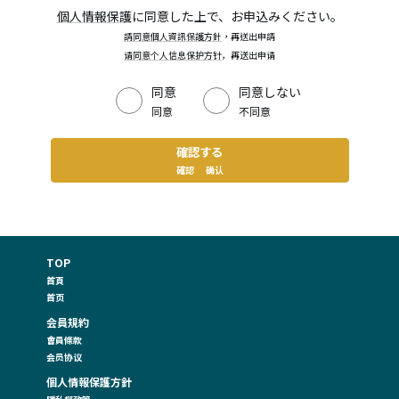
個人情報保護
に同意した上で、お申込みください。
請同意個人資訊保護方針
，再送出申請
请同意个人信息保护方针
，再送出申请
同意
同意しない
同意
不同意
確認する
確認
确认
TOP
首頁
首页
会員規約
會員條款
会员协议
個人情報保護方針