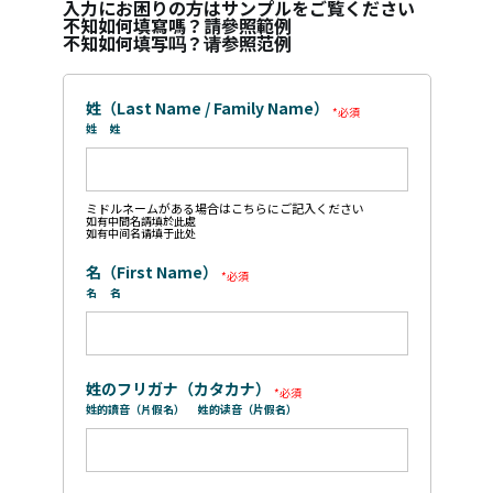
入力にお困りの方はサンプルをご覧ください
不知如何填寫嗎？請參照範例
不知如何填写吗？请参照范例
姓（Last Name / Family Name）
姓
姓
ミドルネームがある場合はこちらにご記入ください
如有中間名請填於此處
如有中间名请填于此处
名（First Name）
名
名
姓のフリガナ（カタカナ）
姓的讀音（片假名）
姓的读音（片假名）