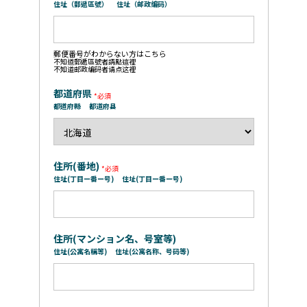
住址（郵遞區號）
住址（邮政编码）
郵便番号がわからない方はこちら
不知道郵遞區號者請點這裡
不知道邮政编码者请点这裡
都道府県
都道府縣
都道府县
住所(番地)
住址(丁目ー番ー号)
住址(丁目ー番ー号)
住所(マンション名、号室等)
住址(公寓名稱等)
住址(公寓名称、号码等)